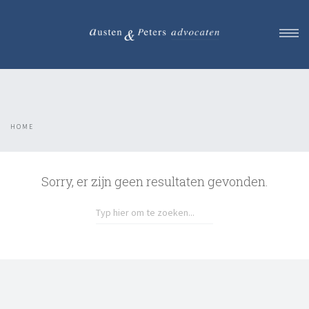
Rechtsgebieden
Mediation
Team
HOME
Succes verhalen
Advocaat Tarieven
Contact
Sorry, er zijn geen resultaten gevonden.
Maak een afspraak