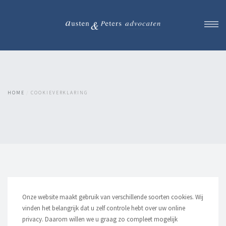
Rechtsgebieden
Mediation
Team
HOME
COOKIEVERKLARING
Succes verhalen
Advocaat Tarieven
Contact
Maak een afspraak
Onze website maakt gebruik van verschillende soorten cookies. Wij
vinden het belangrijk dat u zelf controle hebt over uw online
privacy. Daarom willen we u graag zo compleet mogelijk