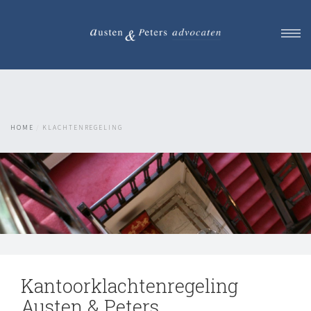
Rechtsgebieden
Mediation
Team
HOME
KLACHTENREGELING
Succes verhalen
Advocaat Tarieven
Contact
Maak een afspraak
Kantoorklachtenregeling
Austen & Peters